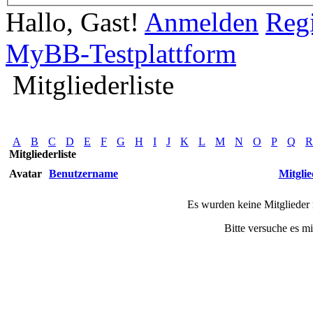
Hallo, Gast!
Anmelden
Regi
MyBB-Testplattform
Mitgliederliste
A
B
C
D
E
F
G
H
I
J
K
L
M
N
O
P
Q
R
Mitgliederliste
Avatar
Benutzername
Mitglie
Es wurden keine Mitglieder 
Bitte versuche es m