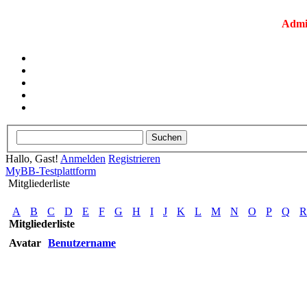
Admi
Hallo, Gast!
Anmelden
Registrieren
MyBB-Testplattform
Mitgliederliste
A
B
C
D
E
F
G
H
I
J
K
L
M
N
O
P
Q
R
Mitgliederliste
Avatar
Benutzername