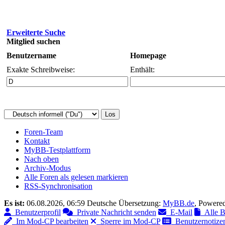
Erweiterte Suche
Mitglied suchen
Benutzername
Homepage
Exakte Schreibweise:
Enthält:
Foren-Team
Kontakt
MyBB-Testplattform
Nach oben
Archiv-Modus
Alle Foren als gelesen markieren
RSS-Synchronisation
Es ist:
06.08.2026, 06:59
Deutsche Übersetzung:
MyBB.de
, Powere
Benutzerprofil
Private Nachricht senden
E-Mail
Alle Be
Im Mod-CP bearbeiten
Sperre im Mod-CP
Benutzernotizen