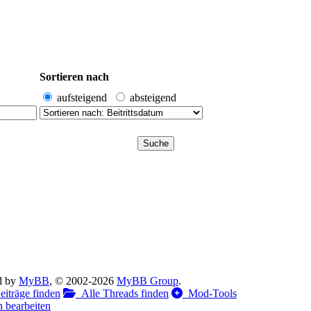
Sortieren nach
aufsteigend
absteigend
d by
MyBB
, © 2002-2026
MyBB Group
.
iträge finden
Alle Threads finden
Mod-Tools
 bearbeiten