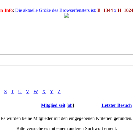
n-Info
:
Die aktuelle Größe des Browserfensters ist:
B=1344
x
H=102
S
T
U
V
W
X
Y
Z
Mitglied seit
[
ab
]
Letzter Besuch
Es wurden keine Mitglieder mit den eingegebenen Kriterien gefunden.
Bitte versuche es mit einem anderen Suchwort erneut.