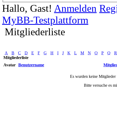
Hallo, Gast!
Anmelden
Regi
MyBB-Testplattform
Mitgliederliste
A
B
C
D
E
F
G
H
I
J
K
L
M
N
O
P
Q
R
Mitgliederliste
Avatar
Benutzername
Mitglied
Es wurden keine Mitglieder 
Bitte versuche es m