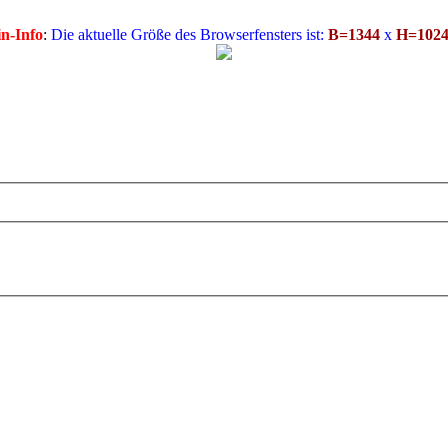
n-Info
:
Die aktuelle Größe des Browserfensters ist:
B=1344
x
H=102