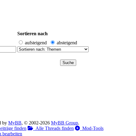
Sortieren nach
aufsteigend
absteigend
d by
MyBB
, © 2002-2026
MyBB Group
.
iträge finden
Alle Threads finden
Mod-Tools
 bearbeiten