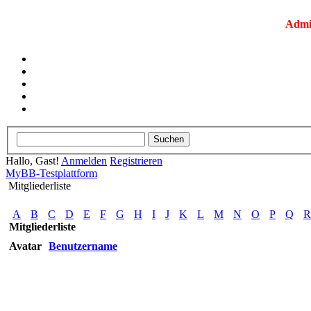
Admi
Hallo, Gast!
Anmelden
Registrieren
MyBB-Testplattform
Mitgliederliste
A
B
C
D
E
F
G
H
I
J
K
L
M
N
O
P
Q
R
Mitgliederliste
Avatar
Benutzername