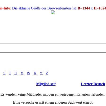
n-Info
:
Die aktuelle Größe des Browserfensters ist:
B=1344
x
H=102
S
T
U
V
W
X
Y
Z
Mitglied seit
Letzter Besuch
Es wurden keine Mitglieder mit den eingegebenen Kriterien gefunden.
Bitte versuche es mit einem anderen Suchwort erneut.