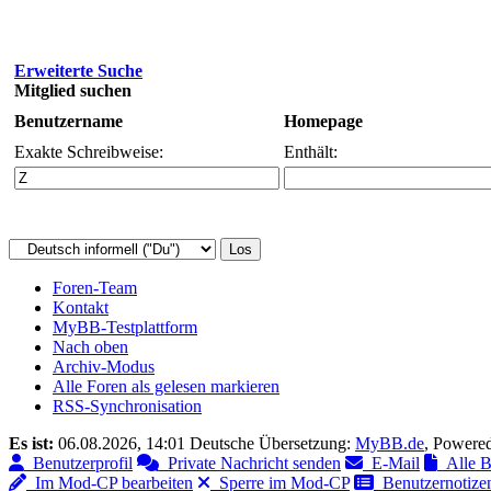
Erweiterte Suche
Mitglied suchen
Benutzername
Homepage
Exakte Schreibweise:
Enthält:
Foren-Team
Kontakt
MyBB-Testplattform
Nach oben
Archiv-Modus
Alle Foren als gelesen markieren
RSS-Synchronisation
Es ist:
06.08.2026, 14:01
Deutsche Übersetzung:
MyBB.de
, Powere
Benutzerprofil
Private Nachricht senden
E-Mail
Alle Be
Im Mod-CP bearbeiten
Sperre im Mod-CP
Benutzernotizen