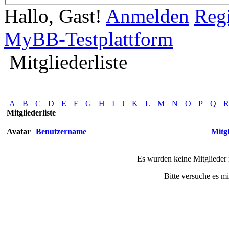
Hallo, Gast!
Anmelden
Regi
MyBB-Testplattform
Mitgliederliste
A
B
C
D
E
F
G
H
I
J
K
L
M
N
O
P
Q
R
Mitgliederliste
Avatar
Benutzername
Mitgl
Es wurden keine Mitglieder 
Bitte versuche es m