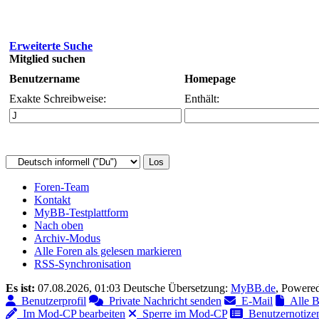
Erweiterte Suche
Mitglied suchen
Benutzername
Homepage
Exakte Schreibweise:
Enthält:
Foren-Team
Kontakt
MyBB-Testplattform
Nach oben
Archiv-Modus
Alle Foren als gelesen markieren
RSS-Synchronisation
Es ist:
07.08.2026, 01:03
Deutsche Übersetzung:
MyBB.de
, Powere
Benutzerprofil
Private Nachricht senden
E-Mail
Alle Be
Im Mod-CP bearbeiten
Sperre im Mod-CP
Benutzernotizen