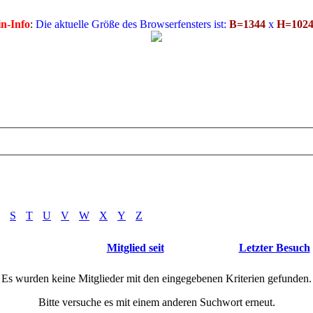
n-Info
:
Die aktuelle Größe des Browserfensters ist:
B=1344
x
H=102
S
T
U
V
W
X
Y
Z
Mitglied seit
Letzter Besuch
Es wurden keine Mitglieder mit den eingegebenen Kriterien gefunden.
Bitte versuche es mit einem anderen Suchwort erneut.