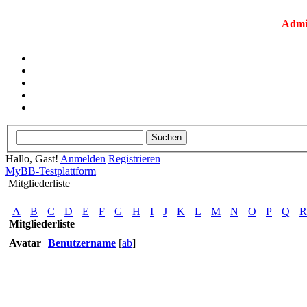
Admi
Hallo, Gast!
Anmelden
Registrieren
MyBB-Testplattform
Mitgliederliste
A
B
C
D
E
F
G
H
I
J
K
L
M
N
O
P
Q
R
Mitgliederliste
Avatar
Benutzername
[
ab
]