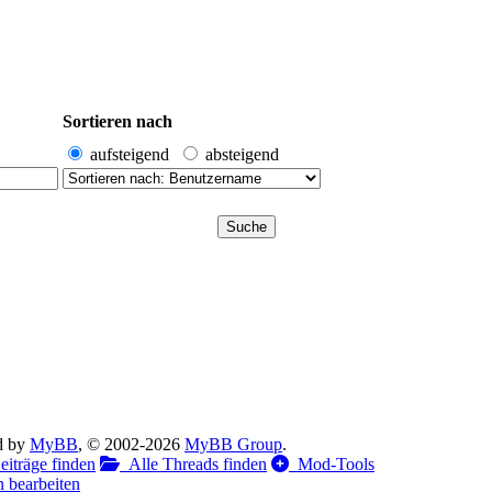
Sortieren nach
aufsteigend
absteigend
d by
MyBB
, © 2002-2026
MyBB Group
.
iträge finden
Alle Threads finden
Mod-Tools
 bearbeiten