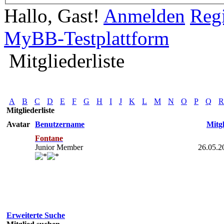
Hallo, Gast!
Anmelden
Regi
MyBB-Testplattform
Mitgliederliste
A
B
C
D
E
F
G
H
I
J
K
L
M
N
O
P
Q
R
Mitgliederliste
Avatar
Benutzername
Mitgl
Fontane
Junior Member
26.05.2
Erweiterte Suche